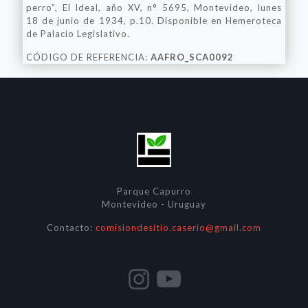
perro”, El Ideal, año XV, n° 5695, Montevideo, lunes
18 de junio de 1934, p.10. Disponible en Hemeroteca
de Palacio Legislativo.
CÓDIGO DE REFERENCIA:
AAFRO_SCA0092
Parque Capurro
Montevideo - Uruguay
Contacto:
comisiondesitio.caserio@gmail.com