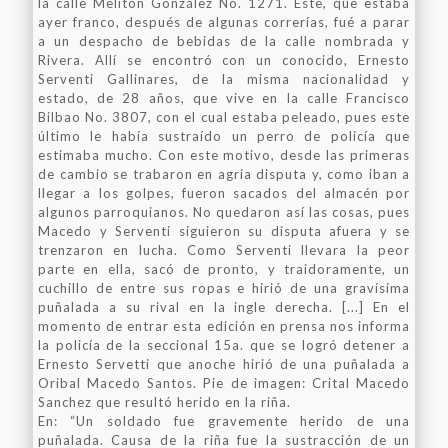
la calle Melitón González No. 1271. Este, que estaba
ayer franco, después de algunas correrías, fué a parar
a un despacho de bebidas de la calle nombrada y
Rivera. Allí se encontró con un conocido, Ernesto
Serventi Gallinares, de la misma nacionalidad y
estado, de 28 años, que vive en la calle Francisco
Bilbao No. 3807, con el cual estaba peleado, pues este
último le había sustraído un perro de policía que
estimaba mucho. Con este motivo, desde las primeras
de cambio se trabaron en agria disputa y, como iban a
llegar a los golpes, fueron sacados del almacén por
algunos parroquianos. No quedaron así las cosas, pues
Macedo y Serventi siguieron su disputa afuera y se
trenzaron en lucha. Como Serventi llevara la peor
parte en ella, sacó de pronto, y traidoramente, un
cuchillo de entre sus ropas e hirió de una gravísima
puñalada a su rival en la ingle derecha. [...] En el
momento de entrar esta edición en prensa nos informa
la policía de la seccional 15a. que se logró detener a
Ernesto Servetti que anoche hirió de una puñalada a
Oribal Macedo Santos. Pie de imagen: Crital Macedo
Sanchez que resultó herido en la riña.
En: “Un soldado fue gravemente herido de una
puñalada. Causa de la riña fue la sustracción de un