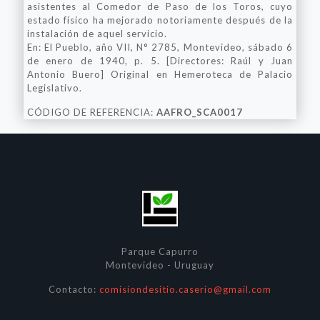
asistentes al Comedor de Paso de los Toros, cuyo
estado físico ha mejorado notoriamente después de la
instalación de aquel servicio.
En: El Pueblo, año VII, N° 2785, Montevideo, sábado 6
de enero de 1940, p. 5. [Directores: Raúl y Juan
Antonio Buero] Original en Hemeroteca de Palacio
Legislativo.
CÓDIGO DE REFERENCIA:
AAFRO_SCA0017
Parque Capurro
Montevideo - Uruguay
Contacto:
comisiondesitio.caserio@gmail.com